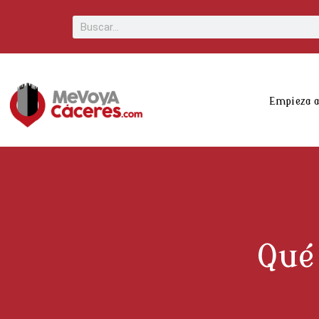
Scroll
Buscar
Up
Empieza 
Qué