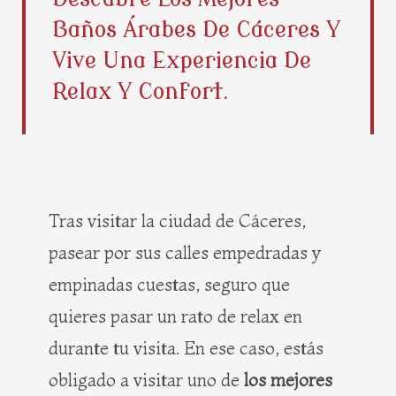
b
i
e
a
Baños Árabes De Cáceres Y
o
t
r
g
o
t
e
r
Vive Una Experiencia De
k
e
s
a
Relax Y Confort.
r
t
m
Tras visitar la ciudad de Cáceres,
pasear por sus calles empedradas y
empinadas cuestas, seguro que
quieres pasar un rato de relax en
durante tu visita. En ese caso, estás
obligado a visitar uno de
los mejores