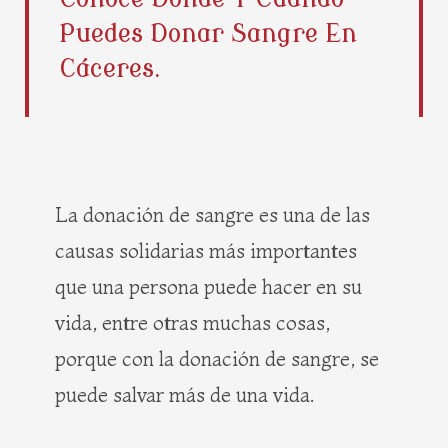
b
i
e
a
Puedes Donar Sangre En
o
t
r
g
o
t
e
r
Cáceres.
k
e
s
a
r
t
m
La donación de sangre es una de las
causas solidarias más importantes
que una persona puede hacer en su
vida, entre otras muchas cosas,
porque con la donación de sangre, se
puede salvar más de una vida.