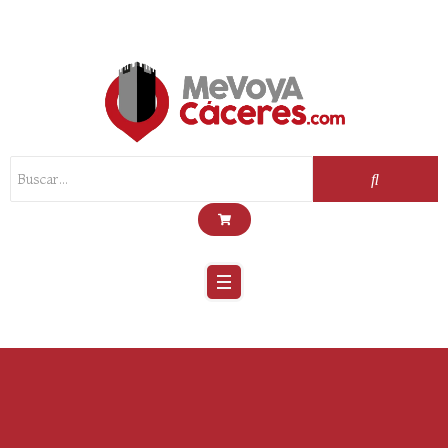
Scroll
Up