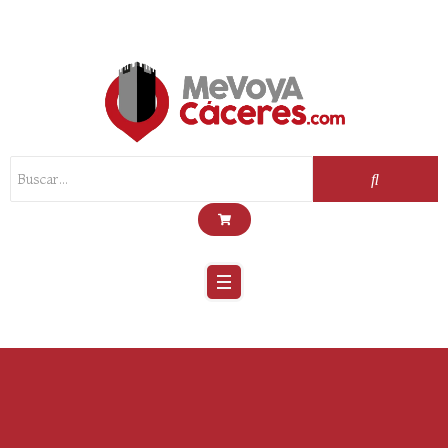
Scroll
Up