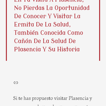
b
i
e
a
No Pierdas La Oportunidad
o
t
r
g
o
t
e
r
De Conocer Y Visitar La
k
e
s
a
Ermita De La Salud,
r
t
m
También Conocida Como
Cañón De La Salud De
Plasencia Y Su Historia
test
Si te has propuesto visitar Plasencia y