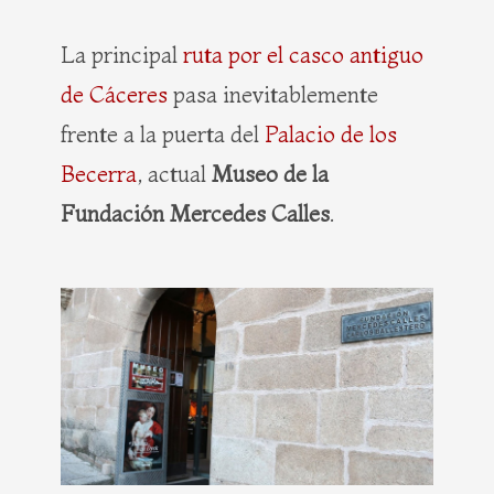
b
i
e
a
o
t
r
g
La principal
ruta por el casco antiguo
o
t
e
r
de Cáceres
k
pasa inevitablemente
e
s
a
r
t
m
frente a la puerta del
Palacio de los
Becerra
, actual
Museo de la
Fundación Mercedes Calles
.