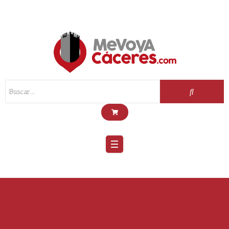
Scroll
Up