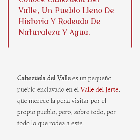
b
i
e
a
Valle, Un Pueblo Lleno De
o
t
r
g
o
t
e
r
Historia Y Rodeado De
k
e
s
a
Naturaleza Y Agua.
r
t
m
Cabezuela del Valle
es un pequeño
pueblo enclavado en el
Valle del Jerte
,
que merece la pena visitar por el
propio pueblo, pero, sobre todo, por
todo lo que rodea a este.