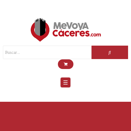
Scroll
Up