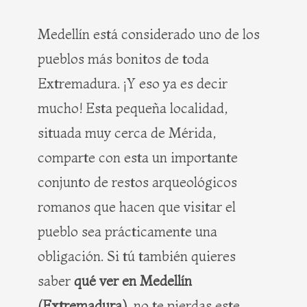
b
i
e
a
o
t
r
g
Medellín está considerado uno de los
o
t
e
r
pueblos más bonitos de toda
k
e
s
a
r
t
m
Extremadura. ¡Y eso ya es decir
mucho! Esta pequeña localidad,
situada muy cerca de Mérida,
comparte con esta un importante
conjunto de restos arqueológicos
romanos que hacen que visitar el
pueblo sea prácticamente una
obligación. Si tú también quieres
saber
qué ver en Medellín
(Extremadura)
, no te pierdas este