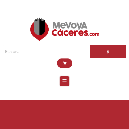
Scroll
Up