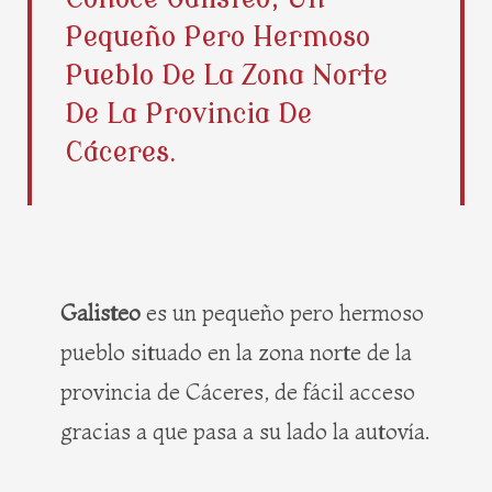
b
i
e
a
Pequeño Pero Hermoso
o
t
r
g
o
t
e
r
Pueblo De La Zona Norte
k
e
s
a
De La Provincia De
r
t
m
Cáceres.
Galisteo
es un pequeño pero hermoso
pueblo situado en la zona norte de la
provincia de Cáceres, de fácil acceso
gracias a que pasa a su lado la autovía.