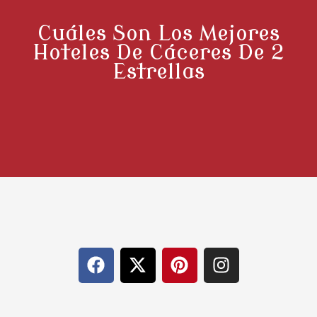
Cuáles Son Los Mejores
Hoteles De Cáceres De 2
Estrellas
F
X
P
I
a
-
i
n
c
t
n
s
e
w
t
t