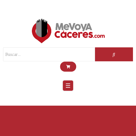
Scroll
Up