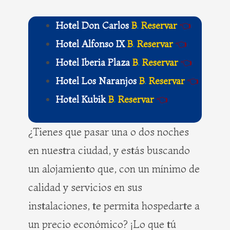
b
i
e
a
o
t
r
g
Hotel Don Carlos
B
.
Reservar
👈
o
t
e
r
k
e
s
a
Hotel Alfonso IX
B
.
Reservar
👈
r
t
m
Hotel Iberia Plaza
B
.
Reservar
👈
Hotel Los Naranjos
B
.
Reservar
👈
Hotel Kubik
B
.
Reservar
👈
¿Tienes que pasar una o dos noches
en nuestra ciudad, y estás buscando
un alojamiento que, con un mínimo de
calidad y servicios en sus
instalaciones, te permita hospedarte a
un precio económico? ¡Lo que tú