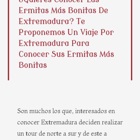
b
i
e
a
Ermitas Más Bonitas De
o
t
r
g
o
t
e
r
Extremadura? Te
k
e
s
a
Proponemos Un Viaje Por
r
t
m
Extremadura Para
Conocer Sus Ermitas Más
Bonitas
Son muchos los que, interesados en
conocer Extremadura deciden realizar
un tour de norte a sur y de este a