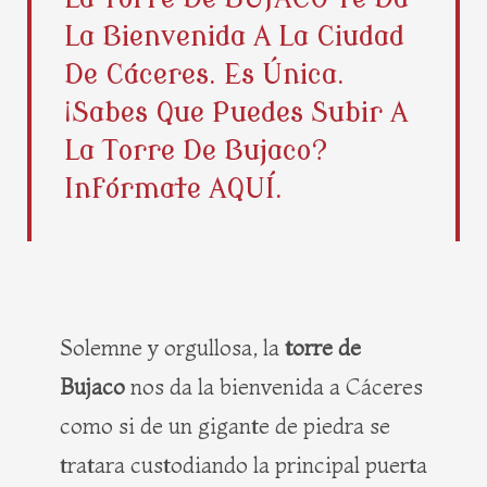
b
i
e
a
La Bienvenida A La Ciudad
o
t
r
g
o
t
e
r
De Cáceres. Es Única.
k
e
s
a
¡Sabes Que Puedes Subir A
r
t
m
La Torre De Bujaco?
Infórmate AQUÍ.
Solemne y orgullosa, la
torre de
Bujaco
nos da la bienvenida a Cáceres
como si de un gigante de piedra se
tratara custodiando la principal puerta