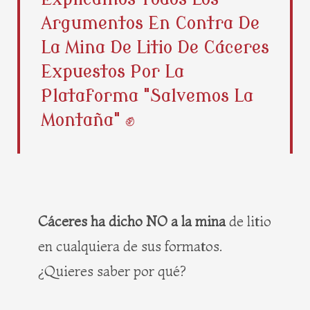
b
i
e
a
Argumentos En Contra De
o
t
r
g
o
t
e
r
La Mina De Litio De Cáceres
k
e
s
a
Expuestos Por La
r
t
m
Plataforma "Salvemos La
Montaña" ✊
Cáceres ha dicho NO a la mina
de litio
en cualquiera de sus formatos.
¿Quieres saber por qué?