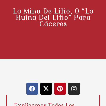
La Mina De Litio, O “la
Ruina Del Litio” Para
Cáceres
F
X
P
I
a
-
i
n
c
t
n
s
e
w
t
t
Explicamos Todos Los