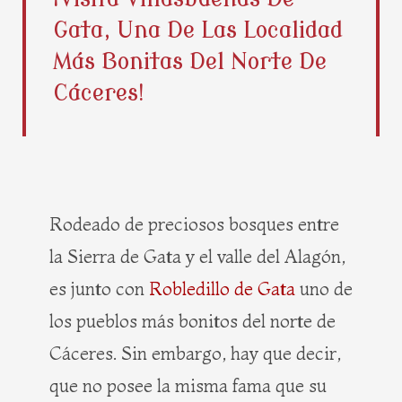
b
i
e
a
Gata, Una De Las Localidad
o
t
r
g
o
t
e
r
Más Bonitas Del Norte De
k
e
s
a
Cáceres!
r
t
m
Rodeado de preciosos bosques entre
la Sierra de Gata y el valle del Alagón,
es junto con
Robledillo de Gata
uno de
los pueblos más bonitos del norte de
Cáceres. Sin embargo, hay que decir,
que no posee la misma fama que su