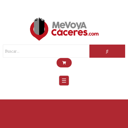
Scroll
Up