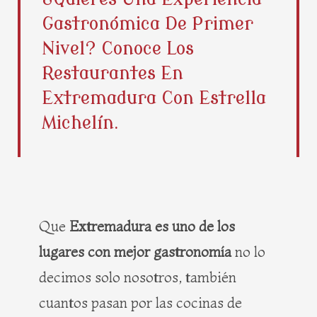
b
i
e
a
Gastronómica De Primer
o
t
r
g
o
t
e
r
Nivel? Conoce Los
k
e
s
a
Restaurantes En
r
t
m
Extremadura Con Estrella
Michelín.
Que
Extremadura es uno de los
lugares con mejor gastronomía
no lo
decimos solo nosotros, también
cuantos pasan por las cocinas de