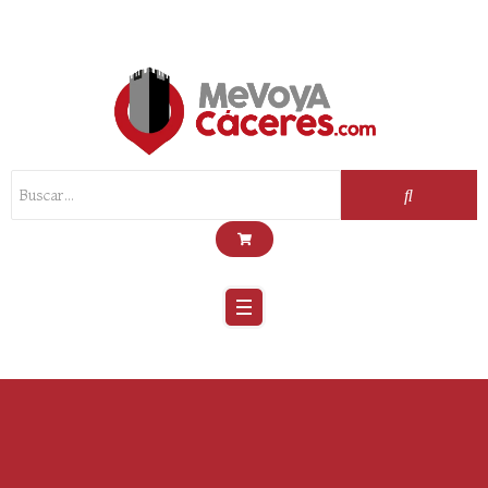
Scroll
Up