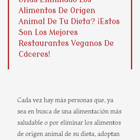
b
i
e
a
Alimentos De Origen
o
t
r
g
o
t
e
r
Animal De Tu Dieta? ¡Estos
k
e
s
a
Son Los Mejores
r
t
m
Restaurantes Veganos De
Cáceres!
Cada vez hay más personas que, ya
sea en busca de una alimentación más
saludable o por eliminar los alimentos
de origen animal de su dieta, adoptan