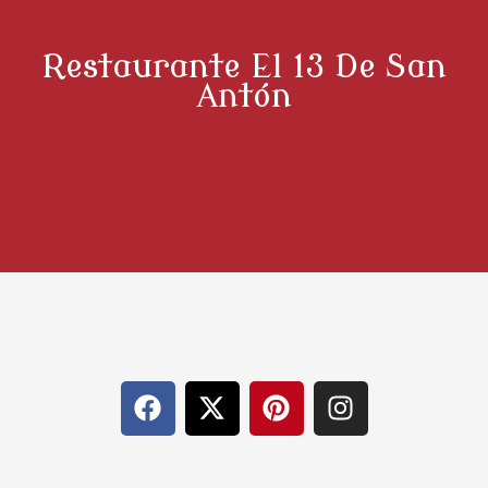
Restaurante El 13 De San
Antón
F
X
P
I
a
-
i
n
c
t
n
s
e
w
t
t