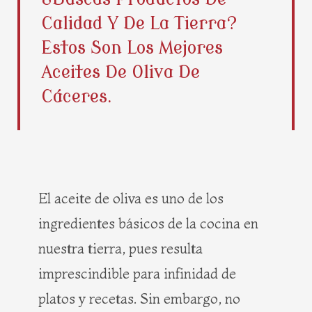
b
i
e
a
Calidad Y De La Tierra?
o
t
r
g
o
t
e
r
Estos Son Los Mejores
k
e
s
a
Aceites De Oliva De
r
t
m
Cáceres.
El aceite de oliva es uno de los
ingredientes básicos de la cocina en
nuestra tierra, pues resulta
imprescindible para infinidad de
platos y recetas. Sin embargo, no